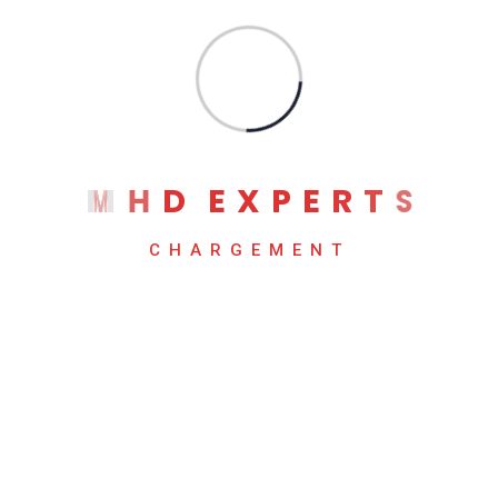
(Tomahawk, Trident, Jericho… et Cisco Silicon One)
L’histoire d’un VLAN 1 trop généreux et du rôle salvateur du
Proxy ARP
Jinja pour le réseau – le mémento
L’histoire du protocole BGP : de la serviette en papier à la
colonne vertébrale d’Internet-Partie 2
M
H
D
E
X
P
E
R
T
S
CHARGEMENT
Categories
ACI
Automatisation
AWS
Azure